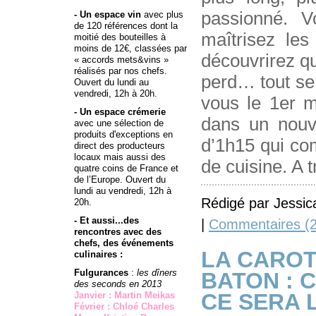
passionné. 
- Un espace vin
avec plus
de 120 références dont la
maîtrisez les
moitié des bouteilles à
moins de 12€, classées par
découvrirez qu
« accords mets&vins »
réalisés par nos chefs.
perd… tout se
Ouvert du lundi au
vendredi, 12h à 20h.
vous le 1er 
- Un espace crémerie
dans un nouv
avec une sélection de
produits d'exceptions en
d’1h15 qui co
direct des producteurs
locaux mais aussi des
de cuisine. A 
quatre coins de France et
de l’Europe. Ouvert du
lundi au vendredi, 12h à
Rédigé par Jessic
20h.
- Et aussi...des
|
Commentaires (2
rencontres avec des
chefs, des événements
LA CAROT
culinaires :
Fulgurances
:
les dîners
BATON : 
des seconds en 2013
CE SERA 
Janvier : Martin Meikas
Février : Chloé Charles