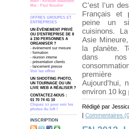
Mars : Kristian Baumann
C’est l’un de
Mai : Paul Boudier
Français et p
........................................
OFFRES GROUPES ET
peine un s
ENTREPRISES
cuisinons. L
UN ÉVÈNEMENT PRIVÉ
OU D'ENTREPRISE DE 8
Asie Mineure,
à 150 PERSONNES A
ORGANISER ?
la planète. T
- événement sur mesure
- formation
dans nos
- réunion interne
- présentation clients
consommation
- lancement presse
Voir les offres
première 
UN SHOOTING PHOTO,
Aujourd’hui,
UN TOURNAGE OU UN
LIVE WEB A RÉALISER ?
environ 10 kg 
CONTACTEZ-NOUS :
01 70 74 41 10
Cliquez ici pour voir les
Rédigé par Jessic
photos du loft !
|
Commentaires (0
INSCRIPTION