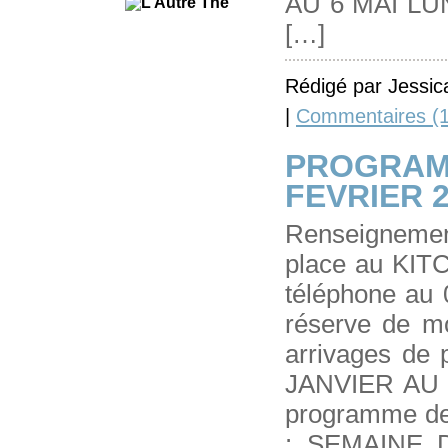
AU 6 MAI LUN
[…]
Rédigé par Jessic
|
Commentaires (1
PROGRAM
FEVRIER 
Renseignement
place au KI
téléphone au 
réserve de mo
arrivages de 
JANVIER AU 0
programme de
: SEMAINE 