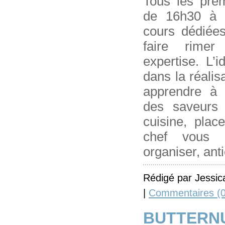
Tous les prem
de 16h30 à 
cours dédiée
faire rimer
expertise. L’
dans la réali
apprendre à 
des saveurs 
cuisine, plac
chef vous 
organiser, ant
Rédigé par Jessic
|
Commentaires (0
BUTTERN