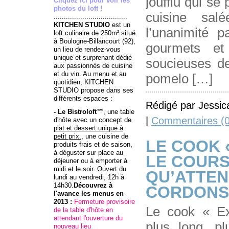
joufflu qui se
Cliquez ici pour voir les
photos du loft !
cuisine sal
....................................
KITCHEN STUDIO
est un
l’unanimité p
loft culinaire de 250m² situé
à Boulogne-Billancourt (92),
gourmets et
un lieu de rendez-vous
unique et surprenant dédié
soucieuses de
aux passionnés de cuisine
et du vin. Au menu et au
pomelo […]
quotidien, KITCHEN
STUDIO propose dans ses
différents espaces :
Rédigé par Jessic
- Le Bistroloft™
, une table
|
Commentaires (0
d'hôte avec un concept de
plat et dessert unique à
petit prix.
, une cuisine de
LE COOK 
produits frais et de saison,
à déguster sur place au
LE COUR
déjeuner ou à emporter à
midi et le soir. Ouvert du
QU’ATTEN
lundi au vendredi, 12h à
14h30.
Découvrez à
CORDONS
l'avance
les menus
en
2013 :
Fermeture provisoire
Le cook « Ex
de la table d'hôte en
attendant l'ouverture du
plus long, pl
nouveau lieu