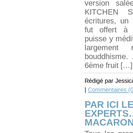
version sal
KITCHEN S
écritures, un
fut offert à
puisse y médit
largement
bouddhisme. A
6ème fruit […]
Rédigé par Jessic
|
Commentaires (0
PAR ICI L
EXPERTS…
MACARON 