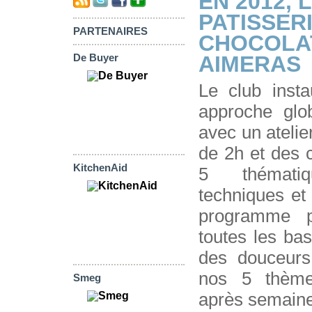
EN 2012, 
PATISSERI
PARTENAIRES
CHOCOLA
AIMERAS
De Buyer
Le club inst
approche glob
avec un ateli
de 2h et des 
KitchenAid
5 thémati
techniques et
programme p
toutes les bas
des douceurs
nos 5 thème
Smeg
après semain