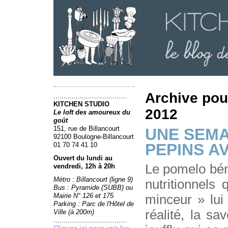
Archive pour
....................................
KITCHEN STUDIO
2012
Le loft des amoureux du
goût
151, rue de Billancourt
UNE SEMA
92100 Boulogne-Billancourt
PEPINS A
01 70 74 41 10
Ouvert du lundi au
Le pomelo béné
vendredi, 12h à 20h
Métro : Billancourt (ligne 9)
nutritionnels 
Bus : Pyramide (SUBB) ou
Mairie N° 126 et 175
minceur » lui
Parking : Parc de l'Hôtel de
réalité, la sa
Ville (à 200m)
....................................