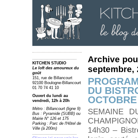
Archive pou
....................................
KITCHEN STUDIO
septembre,
Le loft des amoureux du
goût
151, rue de Billancourt
PROGRAM
92100 Boulogne-Billancourt
DU BISTR
01 70 74 41 10
Ouvert du lundi au
OCTOBRE 
vendredi, 12h à 20h
Métro : Billancourt (ligne 9)
SEMAINE D
Bus : Pyramide (SUBB) ou
Mairie N° 126 et 175
CHAMPIGNON
Parking : Parc de l'Hôtel de
14h30 – Bistr
Ville (à 200m)
....................................