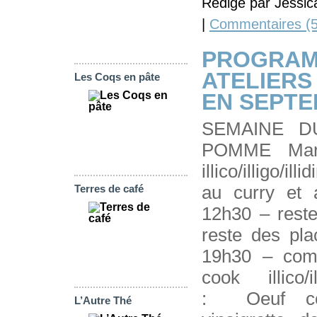
Rédigé par Jessic
|
Commentaires (5
PROGRAM
ATELIERS
Les Coqs en pâte
EN SEPTE
SEMAINE D
POMME Mar
illico/illigo/i
au curry et
Terres de café
12h30 – rest
reste des pl
19h30 – com
cook illico/i
: Oeuf cou
L’Autre Thé