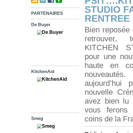
PSIT….KI
STUDIO FA
PARTENAIRES
RENTREE 
De Buyer
Bien reposée 
retrouver, 
KITCHEN ST
pour une nouv
haute en co
KitchenAid
nouveautés
aujourd’hui 
nouvelle Crém
avez bien lu 
vous ferons
coins de la Fr
Smeg