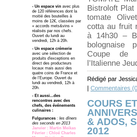
Bistroloft Plat
- Un espace vin
avec plus
de 120 références dont la
tomate Olive
moitié des bouteilles à
moins de 12€, classées par
cotta au frui
« accords mets&vins »
réalisés par nos chefs.
à 14h30 – Bis
Ouvert du lundi au
vendredi, 12h à 20h.
bolognaise 
- Un espace crémerie
Coupe de f
avec une sélection de
produits d'exceptions en
l’Italienne Jeu
direct des producteurs
locaux mais aussi des
quatre coins de France et
Rédigé par Jessic
de l’Europe. Ouvert du
lundi au vendredi, 12h à
|
Commentaires (0
20h.
- Et aussi...des
COURS E
rencontres avec des
chefs, des événements
ANNIVERS
culinaires :
Fulgurances
:
les dîners
& ADOS, 
des seconds en 2013
2012
Janvier : Martin Meikas
Février : Chloé Charles