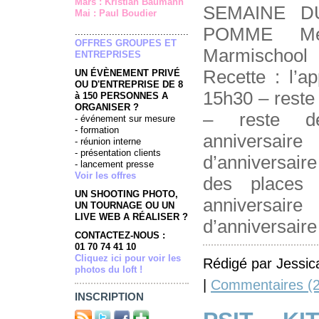
Mars : Kristian Baumann
SEMAINE D
Mai : Paul Boudier
POMME Mer
........................................
OFFRES GROUPES ET
Marmischool 
ENTREPRISES
Recette : l’a
UN ÉVÈNEMENT PRIVÉ
OU D'ENTREPRISE DE 8
15h30 – reste
à 150 PERSONNES A
ORGANISER ?
– reste d
- événement sur mesure
- formation
anniversair
- réunion interne
- présentation clients
d’anniversair
- lancement presse
Voir les offres
des places
UN SHOOTING PHOTO,
anniversair
UN TOURNAGE OU UN
LIVE WEB A RÉALISER ?
d’anniversaire
CONTACTEZ-NOUS :
01 70 74 41 10
Cliquez ici pour voir les
Rédigé par Jessic
photos du loft !
|
Commentaires (2
INSCRIPTION