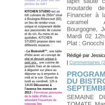
lapin sauté 
Cliquez ici pour voir les
photos du loft !
moutarde d
....................................
KITCHEN STUDIO
est un
Financier à l
loft culinaire de 250m² situé
à Boulogne-Billancourt (92),
caramel
un lieu de rendez-vous
unique et surprenant dédié
Bourgogne, 
aux passionnés de cuisine
et du vin. Au menu et au
Mardi 02 12h 
quotidien, KITCHEN
STUDIO propose dans ses
Plat : Gnocchi
différents espaces :
- Le Bistroloft™
, une table
Rédigé par Jessic
d'hôte avec un concept de
plat et dessert unique à
|
Commentaires (2
petit prix.
, une cuisine de
produits frais et de saison,
à déguster sur place au
PROGRAM
déjeuner ou à emporter à
midi et le soir. Ouvert du
DU BISTR
lundi au vendredi, 12h à
14h30.
Découvrez à
SEPTEMBR
l'avance
les menus
en
2013 :
Fermeture provisoire
SEMAINE D
de la table d'hôte en
attendant l'ouverture du
TOMATE Mard
nouveau lieu