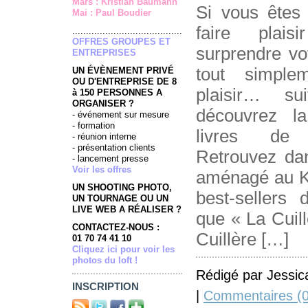
Mars : Kristian Baumann
Si vous êtes 
Mai : Paul Boudier
faire plais
........................................
OFFRES GROUPES ET
surprendre vo
ENTREPRISES
tout simpl
UN ÉVÈNEMENT PRIVÉ
OU D'ENTREPRISE DE 8
plaisir… s
à 150 PERSONNES A
ORGANISER ?
découvrez la
- événement sur mesure
- formation
livres de 
- réunion interne
- présentation clients
Retrouvez da
- lancement presse
Voir les offres
aménagé au 
UN SHOOTING PHOTO,
best-sellers 
UN TOURNAGE OU UN
LIVE WEB A RÉALISER ?
que « La Cuill
CONTACTEZ-NOUS :
Cuillère […]
01 70 74 41 10
Cliquez ici pour voir les
photos du loft !
Rédigé par Jessic
INSCRIPTION
|
Commentaires (0