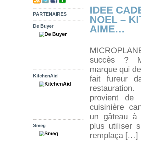
IDEE CAD
PARTENAIRES
NOEL – K
AIME…
De Buyer
LES
MICROPLANE
succès ? M
marque qui de
KitchenAid
fait fureur 
restauratio
provient de 
cuisinière ca
un gâteau à 
plus utiliser s
Smeg
remplaça […]