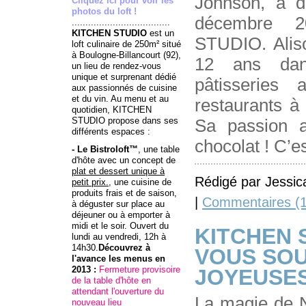
Johnson, à d
Cliquez ici pour voir les
photos du loft !
décembre 
....................................
KITCHEN STUDIO
est un
STUDIO. Aliso
loft culinaire de 250m² situé
à Boulogne-Billancourt (92),
12 ans dan
un lieu de rendez-vous
unique et surprenant dédié
pâtisseries
aux passionnés de cuisine
et du vin. Au menu et au
restaurants à
quotidien, KITCHEN
STUDIO propose dans ses
Sa passion au
différents espaces :
chocolat ! C’e
- Le Bistroloft™
, une table
d'hôte avec un concept de
plat et dessert unique à
Rédigé par Jessic
petit prix.
, une cuisine de
produits frais et de saison,
|
Commentaires (1
à déguster sur place au
déjeuner ou à emporter à
midi et le soir. Ouvert du
KITCHEN 
lundi au vendredi, 12h à
14h30.
Découvrez à
VOUS SOU
l'avance
les menus
en
2013 :
Fermeture provisoire
JOYEUSES
de la table d'hôte en
attendant l'ouverture du
La magie de N
nouveau lieu