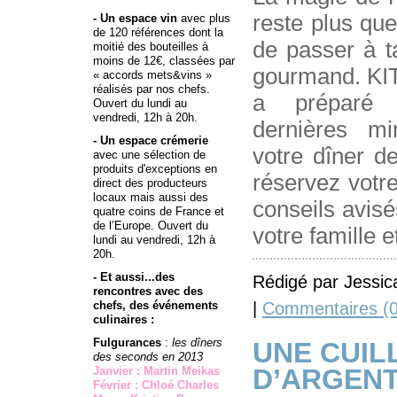
reste plus qu
- Un espace vin
avec plus
de 120 références dont la
de passer à t
moitié des bouteilles à
moins de 12€, classées par
gourmand. K
« accords mets&vins »
réalisés par nos chefs.
a préparé 
Ouvert du lundi au
vendredi, 12h à 20h.
dernières 
- Un espace crémerie
votre dîner d
avec une sélection de
produits d'exceptions en
réservez votre
direct des producteurs
locaux mais aussi des
conseils avis
quatre coins de France et
de l’Europe. Ouvert du
votre famille e
lundi au vendredi, 12h à
20h.
- Et aussi...des
Rédigé par Jessic
rencontres avec des
|
Commentaires (0
chefs, des événements
culinaires :
Fulgurances
:
les dîners
UNE CUIL
des seconds en 2013
D’ARGENT
Janvier : Martin Meikas
Février : Chloé Charles