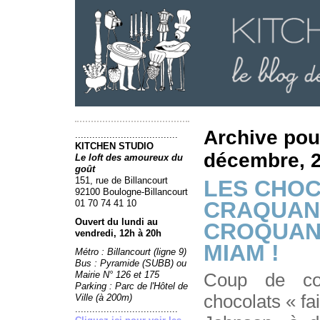
Archive pou
....................................
KITCHEN STUDIO
décembre, 
Le loft des amoureux du
goût
151, rue de Billancourt
LES CHO
92100 Boulogne-Billancourt
CRAQUAN
01 70 74 41 10
Ouvert du lundi au
CROQUAN
vendredi, 12h à 20h
MIAM !
Métro : Billancourt (ligne 9)
Bus : Pyramide (SUBB) ou
Mairie N° 126 et 175
Coup de cœ
Parking : Parc de l'Hôtel de
chocolats « fa
Ville (à 200m)
....................................