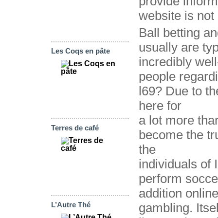
provide informa
website is not 
Ball betting a
usually are ty
Les Coqs en pâte
incredibly well
people regard
l69? Due to t
here for
a lot more tha
Terres de café
become the tru
the
individuals of
perform socce
addition onlin
L’Autre Thé
gambling. Itse