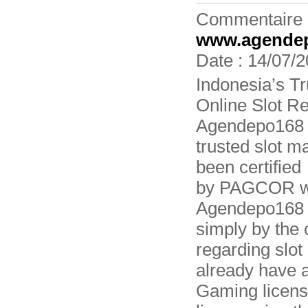
Commentaire 
www.agende
Date : 14/07/2
Indonesia’s Tr
Online Slot Re
Agendepo168 is
trusted slot m
been certified
by PAGCOR wi
Agendepo168 w
simply by the
regarding slot 
already have a
Gaming licens