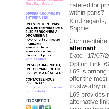
Mai : Paul Boudier
catered for pr
........................................
within paris?
OFFRES GROUPES ET
ENTREPRISES
Kind regards,
UN ÉVÈNEMENT PRIVÉ
Sophie
OU D'ENTREPRISE DE 8
à 150 PERSONNES A
ORGANISER ?
Commentaire
- événement sur mesure
- formation
alternatif
- réunion interne
- présentation clients
Date : 17/07/2
- lancement presse
Voir les offres
Option Link l6
UN SHOOTING PHOTO,
UN TOURNAGE OU UN
L69 is among th
LIVE WEB A RÉALISER ?
offer the most 
CONTACTEZ-NOUS :
01 70 74 41 10
trustworthy onl
Cliquez ici pour voir les
photos du loft !
L69 provides 
alternative lin
INSCRIPTION