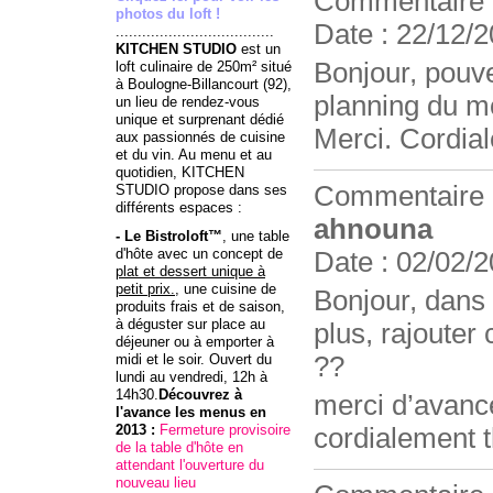
Commentaire
photos du loft !
Date : 22/12/2
....................................
KITCHEN STUDIO
est un
Bonjour, pouv
loft culinaire de 250m² situé
à Boulogne-Billancourt (92),
planning du mo
un lieu de rendez-vous
unique et surprenant dédié
Merci. Cordia
aux passionnés de cuisine
et du vin. Au menu et au
quotidien, KITCHEN
Commentaire
STUDIO propose dans ses
différents espaces :
ahnouna
- Le Bistroloft™
, une table
d'hôte avec un concept de
Date : 02/02/2
plat et dessert unique à
petit prix.
, une cuisine de
Bonjour, dans l
produits frais et de saison,
à déguster sur place au
plus, rajouter
déjeuner ou à emporter à
midi et le soir. Ouvert du
??
lundi au vendredi, 12h à
14h30.
Découvrez à
merci d’avanc
l'avance
les menus
en
2013 :
Fermeture provisoire
cordialement 
de la table d'hôte en
attendant l'ouverture du
nouveau lieu