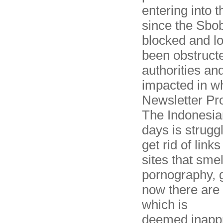
entering into 
since the Sbobe
blocked and lo
been obstruct
authorities an
impacted in wh
Newsletter Pro
The Indonesia
days is struggl
get rid of link
sites that sme
pornography, 
now there are
which is
deemed inappr