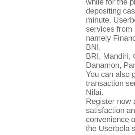
while for the 
depositing cas
minute. Userb
services from 
namely Financi
BNI,
BRI, Mandiri,
Danamon, Pan
You can also g
transaction s
Nilai.
Register now 
satisfaction a
convenience o
the Userbola s