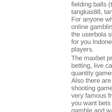
fielding balls 
tangkas88, ta
For anyone wh
online gambli
the userbola si
for you Indone
players.
The maxbet pr
betting, live c
quantity game
Also there are
shooting game
very famous fr
you want bets 
gamble and wa