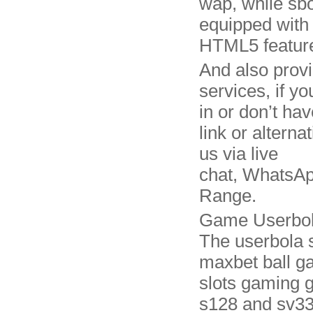
wap, while sbo
equipped with
HTML5 featur
And also prov
services, if y
in or don’t hav
link or alterna
us via live
chat, WhatsAp
Range.
Game Userbol
The userbola si
maxbet ball g
slots gaming g
s128 and sv33