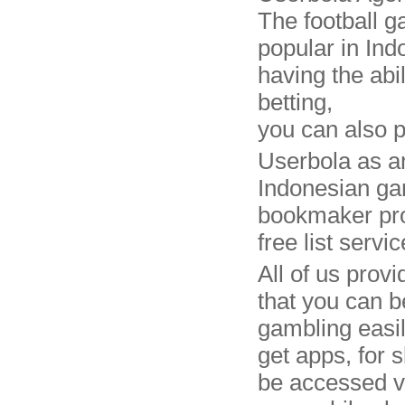
The football 
popular in Ind
having the abil
betting,
you can also p
Userbola as an 
Indonesian ga
bookmaker pro
free list servic
All of us provi
that you can b
gambling easil
get apps, for s
be accessed v