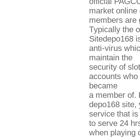
official PAGC
market online 
members are g
Typically the o
Sitedepo168 i
anti-virus whic
maintain the
security of s
accounts who h
became
a member of. 
depo168 site, 
service that is
to serve 24 hrs
when playing 