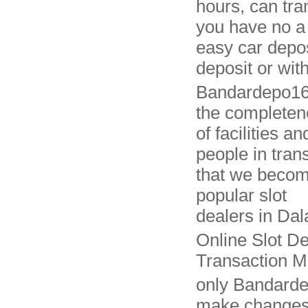
hours, can tr
you have no a
easy car deposi
deposit or wit
Bandardepo168
the completen
of facilities a
people in tran
that we becom
popular slot
dealers in Dal
Online Slot De
Transaction M
only Bandard
make changes i