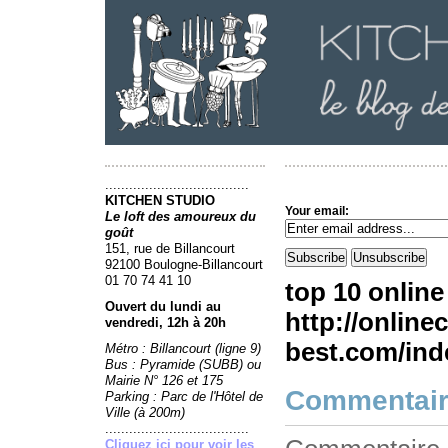
....................................
KITCHEN STUDIO
Your email:
Le loft des amoureux du
goût
151, rue de Billancourt
92100 Boulogne-Billancourt
01 70 74 41 10
top 10 online
Ouvert du lundi au
http://online
vendredi, 12h à 20h
best.com/ind
Métro : Billancourt (ligne 9)
Bus : Pyramide (SUBB) ou
Mairie N° 126 et 175
Commentai
Parking : Parc de l'Hôtel de
Ville (à 200m)
....................................
Cliquez ici pour voir les