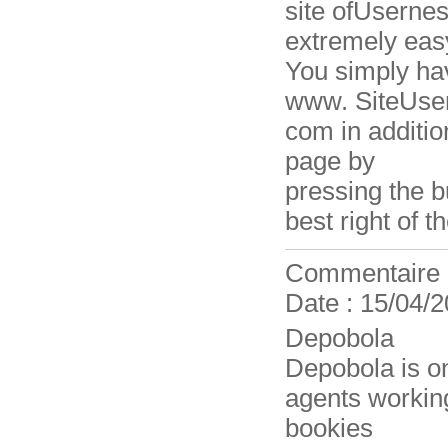
site ofUsernes
extremely eas
You simply have
www. SiteUser
com in additio
page by
pressing the b
best right of t
Commentaire
Date : 15/04/2
Depobola
Depobola is on
agents working
bookies