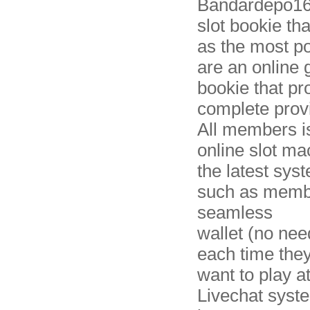
Bandardepo168 
slot bookie tha
as the most po
are an online
bookie that pr
complete provi
All members i
online slot mac
the latest sys
such as membe
seamless
wallet (no ne
each time the
want to play at
Livechat syste