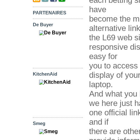
each betting si
have
PARTENAIRES
become the m
De Buyer
alternative lin
the L69 web si
responsive dis
easy for
you to access 
display of you
KitchenAid
laptop.
And what you 
we here just h
one official li
and if
Smeg
there are othe