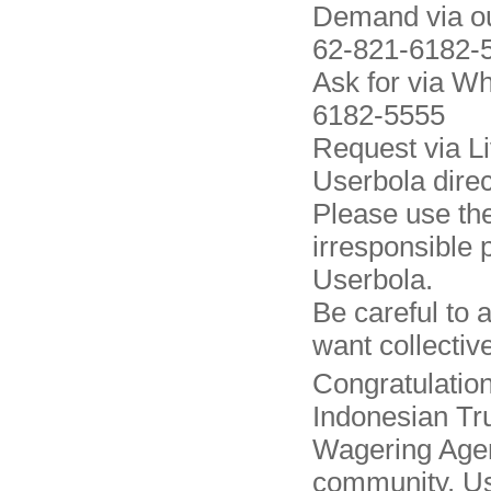
Demand via o
62-821-6182-
Ask for via W
6182-5555
Request via L
Userbola direc
Please use th
irresponsible 
Userbola.
Be careful to 
want collective
Congratulation
Indonesian Tr
Wagering Age
community. Use