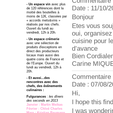
Commentaire
- Un espace vin
avec plus
Date : 11/10/2
de 120 références dont la
moitié des bouteilles à
Bonjour
moins de 12€, classées par
« accords mets&vins »
Etes vous souj
réalisés par nos chefs.
Ouvert du lundi au
oui, organise
vendredi, 12h à 20h.
- Un espace crémerie
cuisine pour l
avec une sélection de
d’avance
produits d'exceptions en
direct des producteurs
Bien Cordiale
locaux mais aussi des
quatre coins de France et
Carine MIQU
de l’Europe. Ouvert du
lundi au vendredi, 12h à
20h.
Commentaire
- Et aussi...des
rencontres avec des
Date : 07/08/2
chefs, des événements
culinaires :
Hi,
Fulgurances
:
les dîners
I hope this fin
des seconds en 2013
Janvier : Martin Meikas
Février : Chloé Charles
I was wonderi
Mars : Kristian Baumann