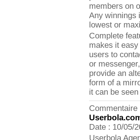
members on ou
Any winnings it
lowest or ma
Complete feat
makes it easy f
users to contac
or messenger,
provide an alte
form of a mirro
it can be seen 
Commentaire 
Userbola.co
Date : 10/05/2
Userbola Agen