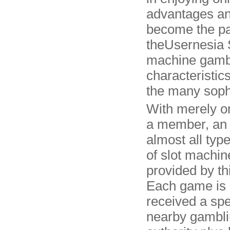
advantages an
become the par
theUsernesia S
machine gambl
characteristic
the many soph
With merely on
a member, an 
almost all typ
of slot mach
provided by thi
Each game is s
received a spe
nearby gambl