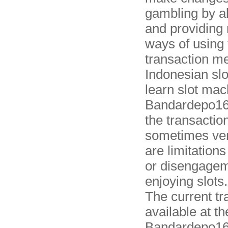
gambling by a
and providing
ways of using
transaction m
Indonesian sl
learn slot mac
Bandardepo168
the transactio
sometimes very 
are limitations
or disengagem
enjoying slots.
The current t
available at th
Bandardepo16