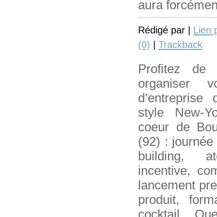
aura forcémen
Rédigé par |
Lien
(0)
|
Trackback
Profitez de 
organiser 
d’entreprise
style New-Yo
coeur de Boul
(92) : journée
building, at
incentive, com
lancement pre
produit, form
cocktail. Qu