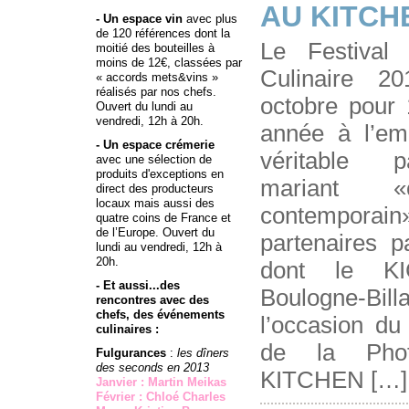
AU KITCH
- Un espace vin
avec plus
de 120 références dont la
Le Festival
moitié des bouteilles à
moins de 12€, classées par
Culinaire 2
« accords mets&vins »
réalisés par nos chefs.
octobre pour 
Ouvert du lundi au
vendredi, 12h à 20h.
année à l’em
- Un espace crémerie
véritable 
avec une sélection de
produits d'exceptions en
mariant «
direct des producteurs
locaux mais aussi des
contemporain
quatre coins de France et
de l’Europe. Ouvert du
partenaires p
lundi au vendredi, 12h à
20h.
dont le K
- Et aussi...des
Boulogne-Bi
rencontres avec des
chefs, des événements
l’occasion du 
culinaires :
de la Photo
Fulgurances
:
les dîners
des seconds en 2013
KITCHEN […]
Janvier : Martin Meikas
Février : Chloé Charles