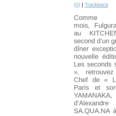
(0)
|
Trackback
Comme 
mois, Fulgura
au KITCHE
second d’un g
dîner excepti
nouvelle édit
Les seconds s
», retrouv
Chef de « 
Paris et so
YAMANAK
d’Alexandr
SA.QUA.NA à 