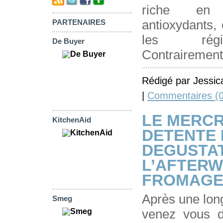
riche en 
antioxydants, 
PARTENAIRES
les régi
De Buyer
Contrairement
Rédigé par Jessic
|
Commentaires (0
LE MERCR
KitchenAid
DETENTE 
DEGUSTAT
L’AFTERW
FROMAGE
Après une long
Smeg
venez vous 