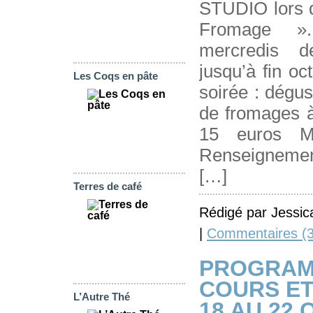
STUDIO lors d
Fromage »
mercredis 
jusqu’à fin oc
Les Coqs en pâte
soirée : dégus
de fromages à
15 euros 
Renseignemen
[…]
Terres de café
Rédigé par Jessic
|
Commentaires (3
PROGRAM
COURS ET
L’Autre Thé
18 AU 22