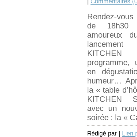
|
Commentaires (0
Rendez-vous e
de 18h30 
amoureux d
lancement 
KITCHEN 
programme, u
en dégustat
humeur… Apr
la « table d’h
KITCHEN S
avec un nou
soirée : la « 
Rédigé par |
Lien