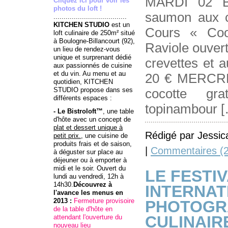
MARDI 02 Bi
Cliquez ici pour voir les
photos du loft !
saumon aux 
....................................
KITCHEN STUDIO
est un
Cours « Cook
loft culinaire de 250m² situé
à Boulogne-Billancourt (92),
Raviole ouver
un lieu de rendez-vous
unique et surprenant dédié
crevettes et 
aux passionnés de cuisine
et du vin. Au menu et au
20 € MERCRED
quotidien, KITCHEN
STUDIO propose dans ses
cocotte gra
différents espaces :
topinambour 
- Le Bistroloft™
, une table
d'hôte avec un concept de
plat et dessert unique à
Rédigé par Jessic
petit prix.
, une cuisine de
produits frais et de saison,
|
Commentaires (2
à déguster sur place au
déjeuner ou à emporter à
midi et le soir. Ouvert du
LE FESTI
lundi au vendredi, 12h à
14h30.
Découvrez à
INTERNAT
l'avance
les menus
en
2013 :
Fermeture provisoire
PHOTOGR
de la table d'hôte en
CULINAIRE
attendant l'ouverture du
nouveau lieu