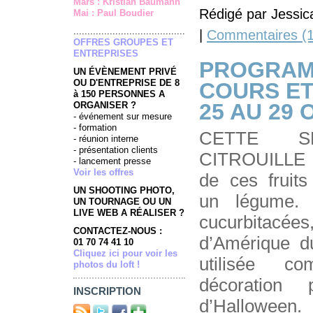
Mars : Kristian Baumann
Rédigé par Jessic
Mai : Paul Boudier
........................................
|
Commentaires (1
OFFRES GROUPES ET
ENTREPRISES
PROGRAM
UN ÉVÈNEMENT PRIVÉ
OU D'ENTREPRISE DE 8
COURS ET
à 150 PERSONNES A
25 AU 29
ORGANISER ?
- événement sur mesure
- formation
CETTE S
- réunion interne
- présentation clients
CITROUILLE La 
- lancement presse
Voir les offres
de ces frui
UN SHOOTING PHOTO,
un légume. 
UN TOURNAGE OU UN
LIVE WEB A RÉALISER ?
cucurbitacées
CONTACTEZ-NOUS :
d’Amérique du
01 70 74 41 10
Cliquez ici pour voir les
utilisée 
photos du loft !
décoration 
INSCRIPTION
d’Halloween.