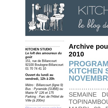
Archive pou
....................................
KITCHEN STUDIO
2010
Le loft des amoureux du
goût
151, rue de Billancourt
PROGRAM
92100 Boulogne-Billancourt
KITCHEN 
01 70 74 41 10
Ouvert du lundi au
NOVEMBR
vendredi, 12h à 20h
Métro : Billancourt (ligne 9)
………………
Bus : Pyramide (SUBB) ou
Mairie N° 126 et 175
SEMAINE D
Parking : Parc de l'Hôtel de
TOPINAMBOU
Ville (à 200m)
....................................