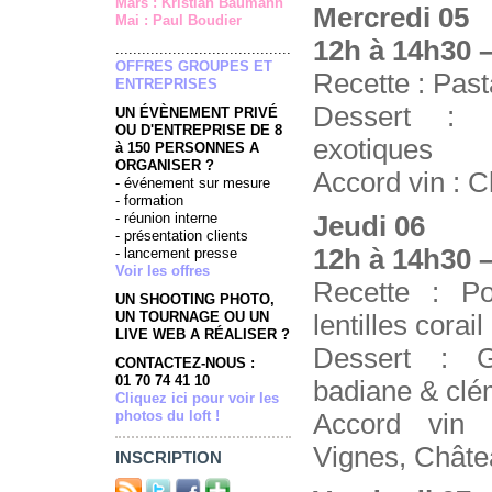
Mars : Kristian Baumann
Mercredi 05
Mai : Paul Boudier
12h à 14h30 –
........................................
OFFRES GROUPES ET
Recette : Past
ENTREPRISES
Dessert : 
UN ÉVÈNEMENT PRIVÉ
OU D'ENTREPRISE DE 8
exotiques
à 150 PERSONNES A
ORGANISER ?
Accord vin : 
- événement sur mesure
- formation
- réunion interne
Jeudi 06
- présentation clients
12h à 14h30 –
- lancement presse
Voir les offres
Recette : Pou
UN SHOOTING PHOTO,
UN TOURNAGE OU UN
lentilles corail
LIVE WEB A RÉALISER ?
Dessert : 
CONTACTEZ-NOUS :
01 70 74 41 10
badiane & clé
Cliquez ici pour voir les
photos du loft !
Accord vin 
Vignes, Châte
INSCRIPTION