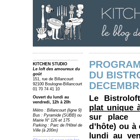
....................................
PROGRAM
KITCHEN STUDIO
Le loft des amoureux du
DU BISTR
goût
151, rue de Billancourt
DECEMBRE
92100 Boulogne-Billancourt
01 70 74 41 10
Le Bistrolo
Ouvert du lundi au
vendredi, 12h à 20h
plat unique 
Métro : Billancourt (ligne 9)
sur place a
Bus : Pyramide (SUBB) ou
Mairie N° 126 et 175
d’hôte) ou à
Parking : Parc de l'Hôtel de
Ville (à 200m)
lundi au ve
....................................