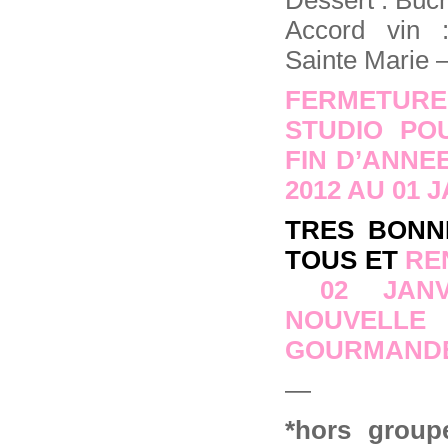
Dessert : Bûc
Accord vin 
Sainte Marie 
FERMETU
STUDIO PO
FIN D’ANNE
2012 AU 01 J
TRES BONN
TOUS ET
REN
02 JANV
NOUVE
GOURMAND
—
*hors group