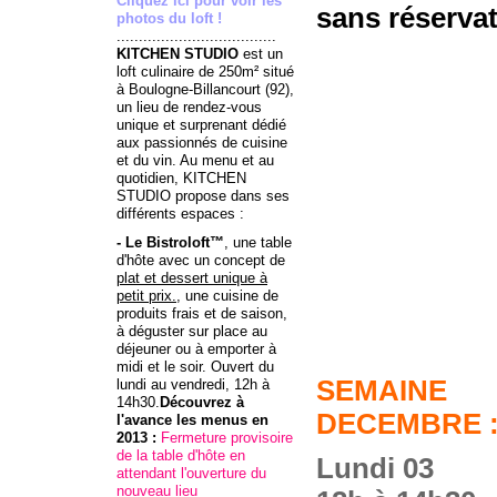
Cliquez ici pour voir les
sans réservat
photos du loft !
....................................
KITCHEN STUDIO
est un
loft culinaire de 250m² situé
à Boulogne-Billancourt (92),
un lieu de rendez-vous
unique et surprenant dédié
aux passionnés de cuisine
et du vin. Au menu et au
quotidien, KITCHEN
STUDIO propose dans ses
différents espaces :
- Le Bistroloft™
, une table
d'hôte avec un concept de
plat et dessert unique à
petit prix.
, une cuisine de
produits frais et de saison,
à déguster sur place au
déjeuner ou à emporter à
midi et le soir. Ouvert du
SEMAINE
lundi au vendredi, 12h à
14h30.
Découvrez à
DECEMBRE :
l'avance
les menus
en
2013 :
Fermeture provisoire
de la table d'hôte en
Lundi 03
attendant l'ouverture du
nouveau lieu