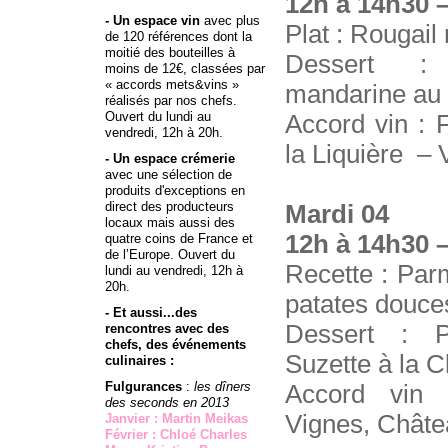
12h à 14h30 –
- Un espace vin
avec plus
Plat : Rougail
de 120 références dont la
moitié des bouteilles à
Dessert :
moins de 12€, classées par
« accords mets&vins »
mandarine au
réalisés par nos chefs.
Ouvert du lundi au
Accord vin : 
vendredi, 12h à 20h.
la Liquière – 
- Un espace crémerie
avec une sélection de
produits d'exceptions en
direct des producteurs
Mardi 04
locaux mais aussi des
12h à 14h30 –
quatre coins de France et
de l’Europe. Ouvert du
Recette : Par
lundi au vendredi, 12h à
20h.
patates douce
- Et aussi...des
Dessert : P
rencontres avec des
chefs, des événements
Suzette à la 
culinaires :
Fulgurances
:
les dîners
Accord vin 
des seconds en 2013
Vignes, Châte
Janvier : Martin Meikas
Février : Chloé Charles