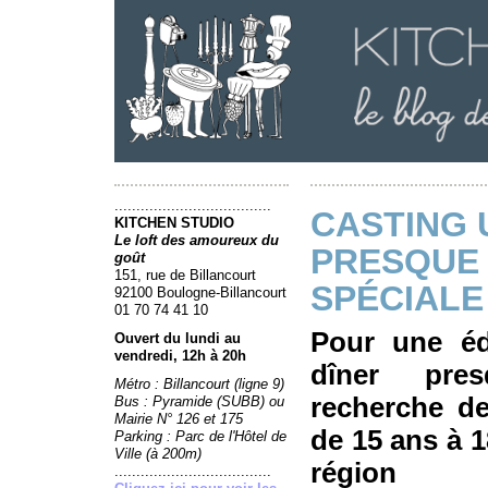
....................................
CASTING 
KITCHEN STUDIO
Le loft des amoureux du
PRESQUE 
goût
151, rue de Billancourt
SPÉCIALE
92100 Boulogne-Billancourt
01 70 74 41 10
Pour une éd
Ouvert du lundi au
vendredi, 12h à 20h
dîner pre
Métro : Billancourt (ligne 9)
recherche d
Bus : Pyramide (SUBB) ou
Mairie N° 126 et 175
de 15 ans à 1
Parking : Parc de l'Hôtel de
Ville (à 200m)
région
....................................