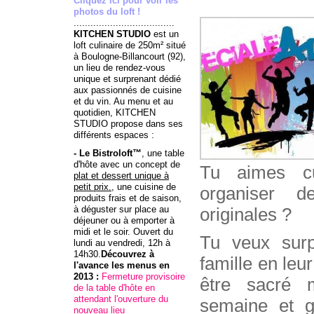
Cliquez ici pour voir les
photos du loft !
....................................
KITCHEN STUDIO
est un
loft culinaire de 250m² situé
à Boulogne-Billancourt (92),
un lieu de rendez-vous
unique et surprenant dédié
aux passionnés de cuisine
et du vin. Au menu et au
quotidien, KITCHEN
STUDIO propose dans ses
différents espaces :
- Le Bistroloft™
, une table
d'hôte avec un concept de
Tu aimes cu
plat et dessert unique à
petit prix.
, une cuisine de
organiser d
produits frais et de saison,
à déguster sur place au
originales ?
déjeuner ou à emporter à
midi et le soir. Ouvert du
Tu veux surp
lundi au vendredi, 12h à
14h30.
Découvrez à
famille en leu
l'avance
les menus
en
2013 :
Fermeture provisoire
être sacré 
de la table d'hôte en
attendant l'ouverture du
semaine et 
nouveau lieu