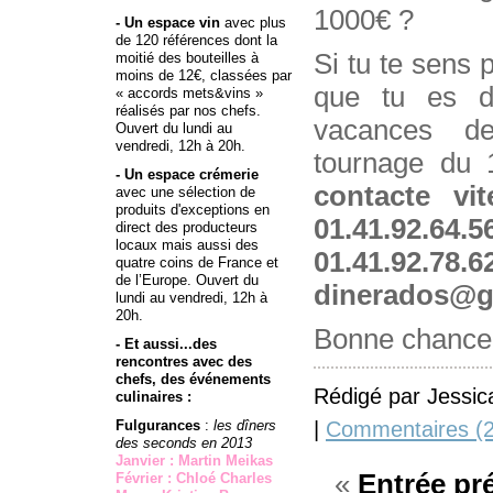
1000€ ?
- Un espace vin
avec plus
de 120 références dont la
Si tu te sens p
moitié des bouteilles à
moins de 12€, classées par
que tu es di
« accords mets&vins »
réalisés par nos chefs.
vacances d
Ouvert du lundi au
vendredi, 12h à 20h.
tournage du 
- Un espace crémerie
contacte v
avec une sélection de
produits d'exceptions en
01.41.92.6
direct des producteurs
locaux mais aussi des
01.41.92.78.6
quatre coins de France et
de l’Europe. Ouvert du
dinerados@g
lundi au vendredi, 12h à
20h.
Bonne chance
- Et aussi...des
rencontres avec des
chefs, des événements
Rédigé par Jessic
culinaires :
|
Commentaires (2
Fulgurances
:
les dîners
des seconds en 2013
Janvier : Martin Meikas
«
Entrée pr
Février : Chloé Charles