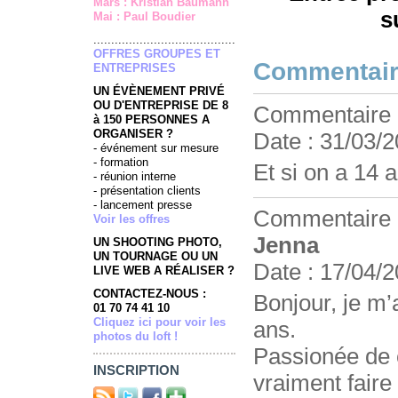
Mars : Kristian Baumann
s
Mai : Paul Boudier
........................................
OFFRES GROUPES ET
Commentai
ENTREPRISES
UN ÉVÈNEMENT PRIVÉ
OU D'ENTREPRISE DE 8
Commentaire
à 150 PERSONNES A
ORGANISER ?
Date : 31/03/2
- événement sur mesure
- formation
Et si on a 14 
- réunion interne
- présentation clients
- lancement presse
Commentaire
Voir les offres
Jenna
UN SHOOTING PHOTO,
UN TOURNAGE OU UN
Date : 17/04/2
LIVE WEB A RÉALISER ?
CONTACTEZ-NOUS :
Bonjour, je m’
01 70 74 41 10
Cliquez ici pour voir les
ans.
photos du loft !
Passionée de c
INSCRIPTION
vraiment faire