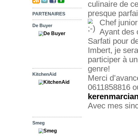
culinaire de c
presque parfai
PARTENAIRES
Chef junio
De Buyer
Ayant des 
Sarfati pour d
Imbert, je ser
participer à u
genre!
KitchenAid
Merci d’avanc
0611858816 o
kerenmarcia
Avec mes sincè
Smeg