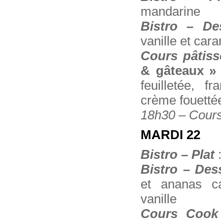
mandarine
Bistro – De
vanille et car
Cours pâtiss
& gâteaux »
feuilletée, f
crème fouetté
18h30 – Cours
MARDI 22
Bistro – Plat
:
Bistro – Des
et ananas c
vanille
Cours Cook il