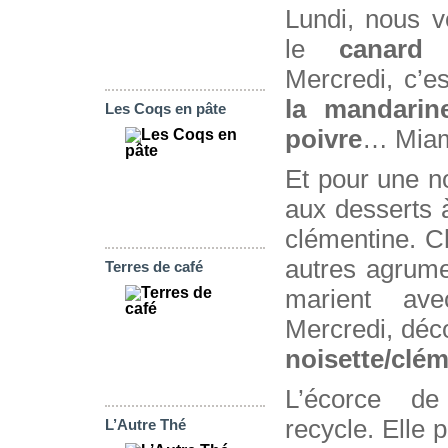
Lundi, nous v
le
canard
Mercredi, c’e
la mandarin
Les Coqs en pâte
poivre
… Miam
Et pour une n
aux desserts 
clémentine. Ch
autres agru
Terres de café
marient av
Mercredi, déc
noisette/clé
L’écorce d
recycle. Elle 
L’Autre Thé