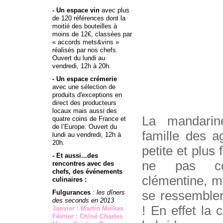
- Un espace vin
avec plus
de 120 références dont la
moitié des bouteilles à
moins de 12€, classées par
« accords mets&vins »
réalisés par nos chefs.
Ouvert du lundi au
vendredi, 12h à 20h.
- Un espace crémerie
avec une sélection de
produits d'exceptions en
direct des producteurs
locaux mais aussi des
La mandarin
quatre coins de France et
de l’Europe. Ouvert du
famille des a
lundi au vendredi, 12h à
20h.
petite et plus
- Et aussi...des
ne pas co
rencontres avec des
chefs, des événements
clémentine, m
culinaires :
Fulgurances
:
les dîners
se ressemble
des seconds en 2013
! En effet la 
Janvier : Martin Meikas
Février : Chloé Charles