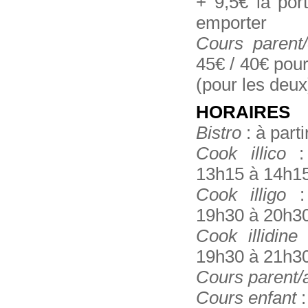
+ 9,5€ la por
emporter
Cours parent/
45€ / 40€ pou
(pour les deux
HORAIRES
Bistro
: à part
Cook illico
: 
13h15 à 14h1
Cook illigo
: 
19h30 à 20h3
Cook illidine
:
19h30 à 21h3
Cours parent/
Cours enfant
: