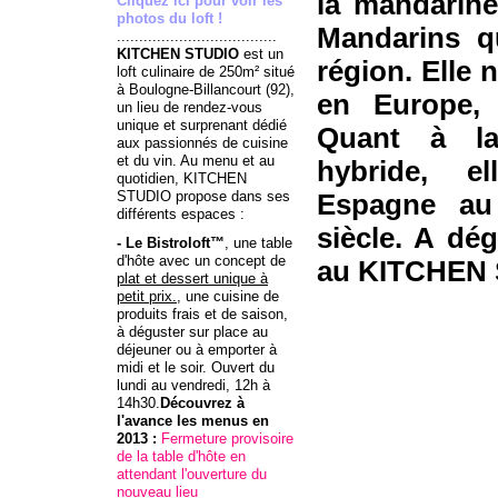
la mandarin
Cliquez ici pour voir les
photos du loft !
Mandarins q
....................................
KITCHEN STUDIO
est un
région. Elle 
loft culinaire de 250m² situé
à Boulogne-Billancourt (92),
en Europe, 
un lieu de rendez-vous
unique et surprenant dédié
Quant à la 
aux passionnés de cuisine
et du vin. Au menu et au
hybride, e
quotidien, KITCHEN
STUDIO propose dans ses
Espagne a
différents espaces :
siècle. A dé
- Le Bistroloft™
, une table
d'hôte avec un concept de
au KITCHEN 
plat et dessert unique à
petit prix.
, une cuisine de
produits frais et de saison,
à déguster sur place au
déjeuner ou à emporter à
midi et le soir. Ouvert du
lundi au vendredi, 12h à
14h30.
Découvrez à
l'avance
les menus
en
2013 :
Fermeture provisoire
de la table d'hôte en
attendant l'ouverture du
nouveau lieu