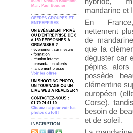
hybride, 
Mars : Kristian Baumann
Mai : Paul Boudier
mandarine et l
........................................
OFFRES GROUPES ET
En Franc
ENTREPRISES
nettement plu
UN ÉVÈNEMENT PRIVÉ
OU D'ENTREPRISE DE 8
de mandarine
à 150 PERSONNES A
ORGANISER ?
que la clémen
- événement sur mesure
- formation
déguster car e
- réunion interne
- présentation clients
pépins, alors
- lancement presse
Voir les offres
possède bea
UN SHOOTING PHOTO,
clémentine su
UN TOURNAGE OU UN
LIVE WEB A RÉALISER ?
européen (ell
CONTACTEZ-NOUS :
Corse), tandi
01 70 74 41 10
Cliquez ici pour voir les
besoin de bea
photos du loft !
et de soleil.
INSCRIPTION
La mandarine 