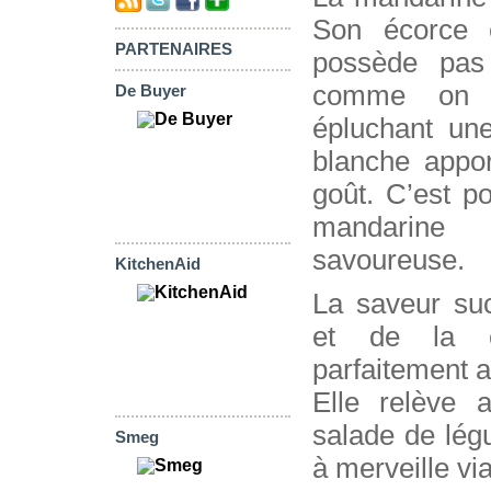
Son écorce e
PARTENAIRES
possède pa
comme on 
De Buyer
épluchant un
blanche appo
goût. C’est p
mandarin
savoureuse.
KitchenAid
La saveur su
et de la cl
parfaitement a
Elle relève 
salade de lé
Smeg
à merveille vi