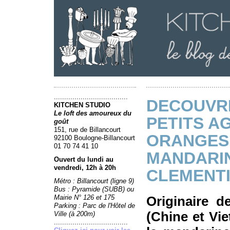
....................................
DECOUVR
KITCHEN STUDIO
Le loft des amoureux du
PETITS A
goût
151, rue de Billancourt
ORANGES 
92100 Boulogne-Billancourt
01 70 74 41 10
MANDARIN
Ouvert du lundi au
vendredi, 12h à 20h
CLEMENTI
Métro : Billancourt (ligne 9)
Bus : Pyramide (SUBB) ou
Mairie N° 126 et 175
Originaire d
Parking : Parc de l'Hôtel de
(Chine et Vie
Ville (à 200m)
....................................