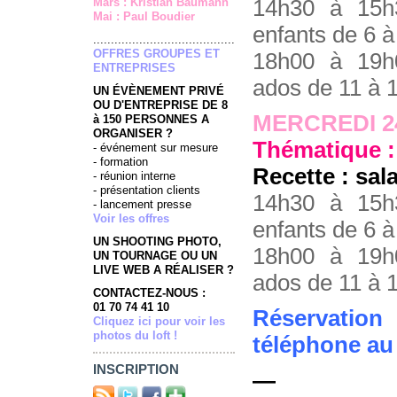
Mars : Kristian Baumann
14h30 à 15h
Mai : Paul Boudier
enfants de 6 à
........................................
OFFRES GROUPES ET
18h00 à 19h
ENTREPRISES
ados de 11 à 
UN ÉVÈNEMENT PRIVÉ
OU D'ENTREPRISE DE 8
MERCREDI 2
à 150 PERSONNES A
ORGANISER ?
Thématique : 
- événement sur mesure
- formation
Recette : sa
- réunion interne
- présentation clients
14h30 à 15h
- lancement presse
Voir les offres
enfants de 6 à
UN SHOOTING PHOTO,
18h00 à 19h
UN TOURNAGE OU UN
LIVE WEB A RÉALISER ?
ados de 11 à 
CONTACTEZ-NOUS :
01 70 74 41 10
Réservation
Cliquez ici pour voir les
photos du loft !
téléphone au 
INSCRIPTION
—