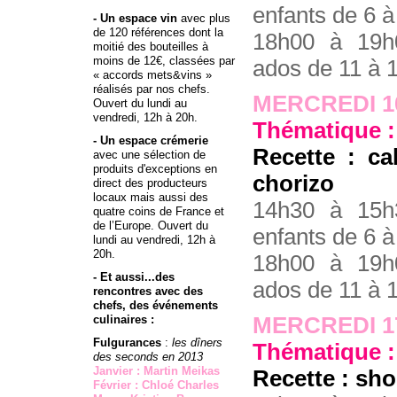
enfants de 6 à
- Un espace vin
avec plus
de 120 références dont la
18h00 à 19h
moitié des bouteilles à
moins de 12€, classées par
ados de 11 à 
« accords mets&vins »
réalisés par nos chefs.
MERCREDI 1
Ouvert du lundi au
vendredi, 12h à 20h.
Thématique : 
- Un espace crémerie
Recette : ca
avec une sélection de
produits d'exceptions en
chorizo
direct des producteurs
locaux mais aussi des
14h30 à 15h
quatre coins de France et
de l’Europe. Ouvert du
enfants de 6 à
lundi au vendredi, 12h à
20h.
18h00 à 19h
- Et aussi...des
ados de 11 à 
rencontres avec des
chefs, des événements
culinaires :
MERCREDI 1
Fulgurances
:
les dîners
Thématique :
des seconds en 2013
Janvier : Martin Meikas
Recette : sh
Février : Chloé Charles