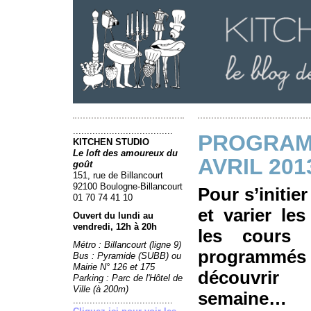
....................................
PROGRAM
KITCHEN STUDIO
Le loft des amoureux du
AVRIL 201
goût
151, rue de Billancourt
92100 Boulogne-Billancourt
Pour s’initi
01 70 74 41 10
et varier les
Ouvert du lundi au
vendredi, 12h à 20h
les cours 
Métro : Billancourt (ligne 9)
programmés 
Bus : Pyramide (SUBB) ou
Mairie N° 126 et 175
découvrir
Parking : Parc de l'Hôtel de
Ville (à 200m)
semaine…
....................................